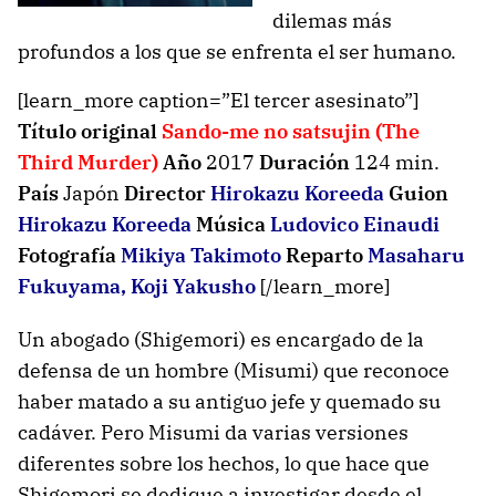
dilemas más
profundos a los que se enfrenta el ser humano.
[learn_more caption=”El tercer asesinato”]
Título original
Sando-me no satsujin (The
Third Murder)
Año
2017
Duración
124 min.
País
Japón
Director
Hirokazu Koreeda
Guion
Hirokazu Koreeda
Música
Ludovico Einaudi
Fotografía
Mikiya Takimoto
Reparto
Masaharu
Fukuyama
,
Koji Yakusho
[/learn_more]
Un abogado (Shigemori) es encargado de la
defensa de un hombre (Misumi) que reconoce
haber matado a su antiguo jefe y quemado su
cadáver. Pero Misumi da varias versiones
diferentes sobre los hechos, lo que hace que
Shigemori se dedique a investigar desde el