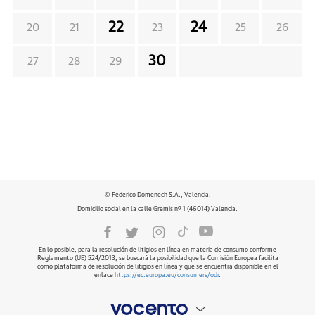
22
24
20
21
23
25
26
30
27
28
29
© Federico Domenech S.A., Valencia.
Domicilio social en la calle Gremis nº 1 (46014) Valencia.
En lo posible, para la resolución de litigios en línea en materia de consumo conforme
Reglamento (UE) 524/2013, se buscará la posibilidad que la Comisión Europea facilita
como plataforma de resolución de litigios en línea y que se encuentra disponible en el
enlace
https://ec.europa.eu/consumers/odr
.