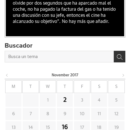
olvide por dos segundos que ha aparcado mal el
coche, no ha pagado la factura del gas o ha tenido
una discusión con su jefe, entonces el cine ha
alcanzado su objetivo". No hay más que añadir.
Buscador
November
2017
M
T
W
T
F
S
S
2
1
3
4
5
6
7
8
9
10
11
12
16
13
14
15
17
18
19