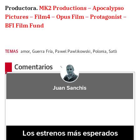
Productora.
MK2 Productions – Apocalypso
Pictures – Film4 – Opus Film – Protagonist –
BFI Film Fund
TEMAS
amor
,
Guerra Fría
,
Pawel Pawlikowski
,
Polonia
,
Satli
Comentarios
Juan Sanchis
Los estrenos más esperados