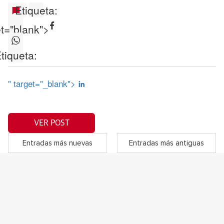
Etiqueta:
et="blank">
tiqueta:
" target="_blank">
VER POST
Entradas más nuevas
Entradas más antiguas