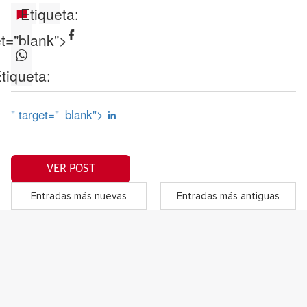
Etiqueta:
et="blank">
tiqueta:
" target="_blank">
VER POST
Entradas más nuevas
Entradas más antiguas