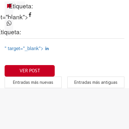
Etiqueta:
et="blank">
tiqueta:
" target="_blank">
VER POST
Entradas más nuevas
Entradas más antiguas