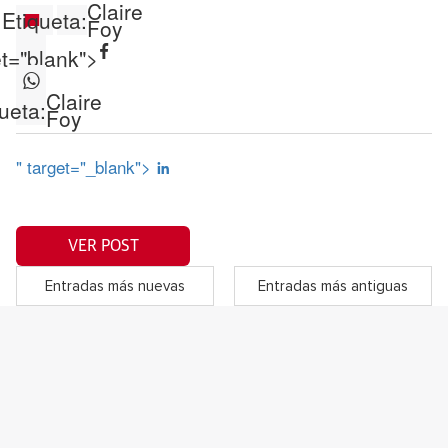
Claire
Etiqueta:
Foy
et="blank">
Claire
ueta:
Foy
" target="_blank">
VER POST
Entradas más nuevas
Entradas más antiguas