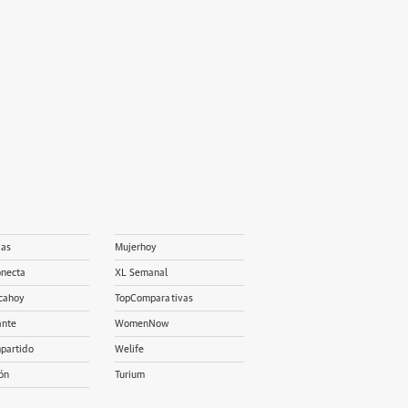
ias
Mujerhoy
onecta
XL Semanal
cahoy
TopComparativas
ante
WomenNow
partido
Welife
ón
Turium