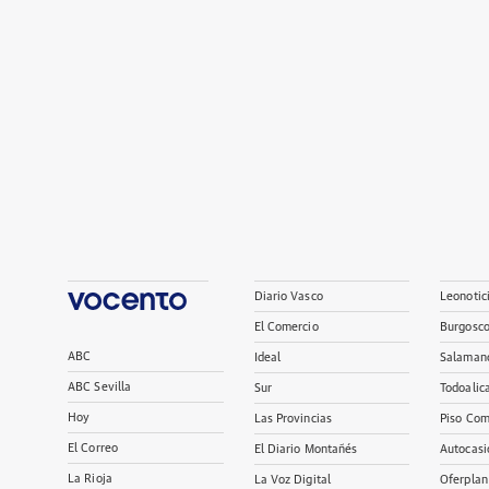
Diario Vasco
Leonotic
El Comercio
Burgosc
ABC
Ideal
Salaman
ABC Sevilla
Sur
Todoalic
Hoy
Las Provincias
Piso Com
El Correo
El Diario Montañés
Autocasi
La Rioja
La Voz Digital
Oferplan