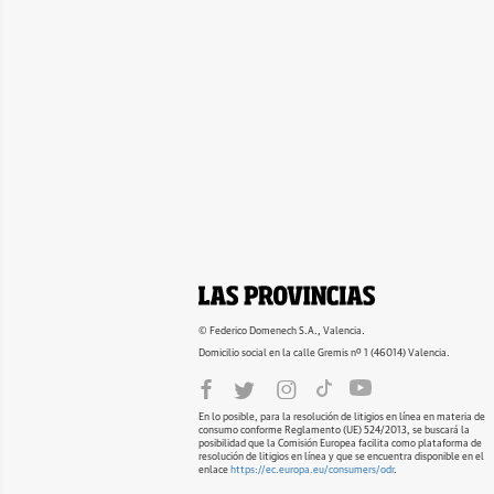
© Federico Domenech S.A., Valencia.
Domicilio social en la calle Gremis nº 1 (46014) Valencia.
En lo posible, para la resolución de litigios en línea en materia de
consumo conforme Reglamento (UE) 524/2013, se buscará la
posibilidad que la Comisión Europea facilita como plataforma de
resolución de litigios en línea y que se encuentra disponible en el
enlace
https://ec.europa.eu/consumers/odr
.