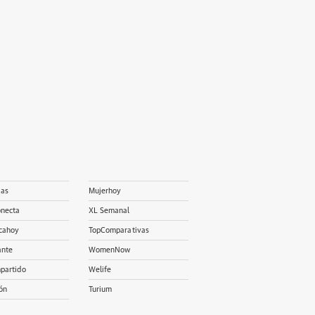
ias
Mujerhoy
onecta
XL Semanal
cahoy
TopComparativas
ante
WomenNow
partido
Welife
ón
Turium