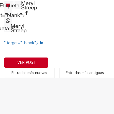
Meryl
Etiqueta:
Streep
et="blank">
Meryl
ueta:
Streep
" target="_blank">
VER POST
Entradas más nuevas
Entradas más antiguas