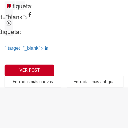
Etiqueta:
et="blank">
tiqueta:
" target="_blank">
VER POST
Entradas más nuevas
Entradas más antiguas