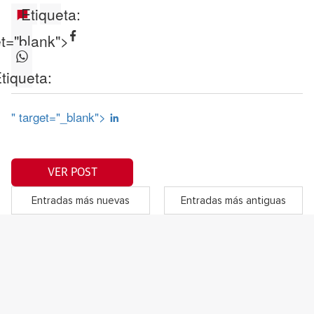
Etiqueta:
et="blank">
tiqueta:
" target="_blank">
VER POST
Entradas más nuevas
Entradas más antiguas