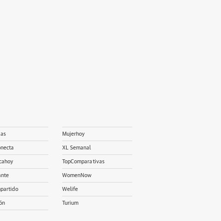
ias
Mujerhoy
onecta
XL Semanal
cahoy
TopComparativas
ante
WomenNow
partido
Welife
ón
Turium