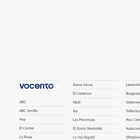
Diario Vasco
Leonotic
El Comercio
Burgosc
ABC
Ideal
Salaman
ABC Sevilla
Sur
Todoalic
Hoy
Las Provincias
Piso Com
El Correo
El Diario Montañés
Autocasi
La Rioja
La Voz Digital
Oferplan