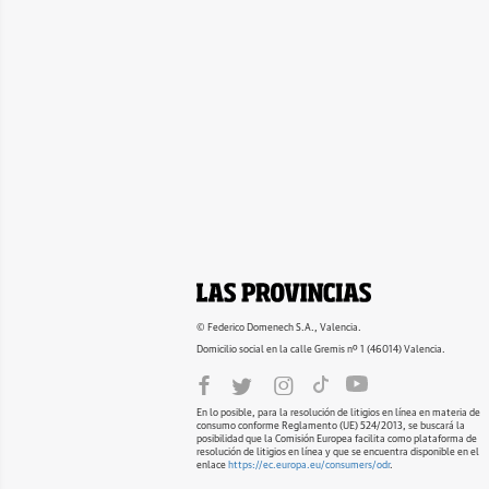
© Federico Domenech S.A., Valencia.
Domicilio social en la calle Gremis nº 1 (46014) Valencia.
En lo posible, para la resolución de litigios en línea en materia de
consumo conforme Reglamento (UE) 524/2013, se buscará la
posibilidad que la Comisión Europea facilita como plataforma de
resolución de litigios en línea y que se encuentra disponible en el
enlace
https://ec.europa.eu/consumers/odr
.