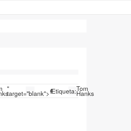
m
"
Tom
Etiqueta:
nks
target="blank">
Hanks