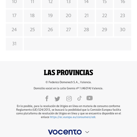
10
11
12
13
14
15
16
17
18
19
20
21
22
23
24
25
26
27
28
29
30
31
© Federico Domenech S.A., Valencia.
Domicilio social en la calle Gremis nº 1 (46014) Valencia.
En lo posible, para la resolución de litigios en línea en materia de consumo conforme
Reglamento (UE) 524/2013, se buscará la posibilidad que la Comisión Europea facilita
como plataforma de resolución de litigios en línea y que se encuentra disponible en el
enlace
https://ec.europa.eu/consumers/odr
.