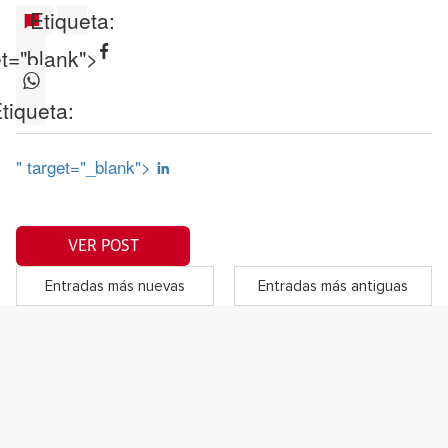
Etiqueta:
et="blank">
tiqueta:
" target="_blank">
VER POST
Entradas más nuevas
Entradas más antiguas