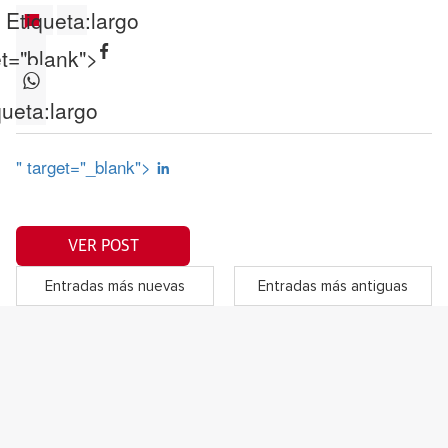
Etiqueta:
largo
et="blank">
queta:
largo
" target="_blank">
VER POST
Entradas más nuevas
Entradas más antiguas