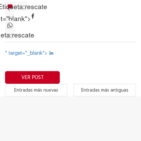
Etiqueta:
rescate
et="blank">
ueta:
rescate
" target="_blank">
VER POST
Entradas más nuevas
Entradas más antiguas