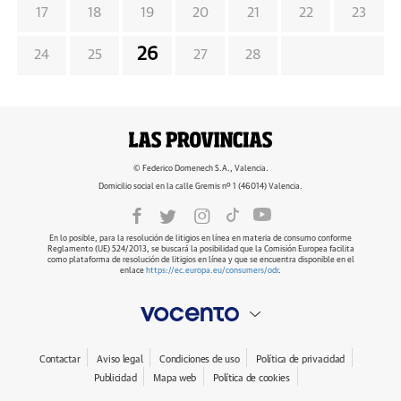
17
18
19
20
21
22
23
26
24
25
27
28
© Federico Domenech S.A., Valencia.
Domicilio social en la calle Gremis nº 1 (46014) Valencia.
En lo posible, para la resolución de litigios en línea en materia de consumo conforme
Reglamento (UE) 524/2013, se buscará la posibilidad que la Comisión Europea facilita
como plataforma de resolución de litigios en línea y que se encuentra disponible en el
enlace
https://ec.europa.eu/consumers/odr
.
Contactar
Aviso legal
Condiciones de uso
Política de privacidad
Publicidad
Mapa web
Política de cookies