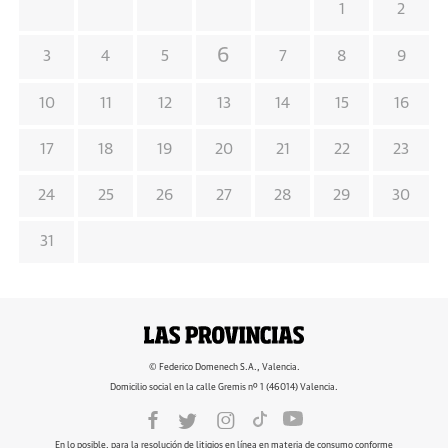
1
2
6
3
4
5
7
8
9
10
11
12
13
14
15
16
17
18
19
20
21
22
23
24
25
26
27
28
29
30
31
© Federico Domenech S.A., Valencia.
Domicilio social en la calle Gremis nº 1 (46014) Valencia.
En lo posible, para la resolución de litigios en línea en materia de consumo conforme