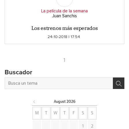
La película de la semana
Juan Sanchis
Los estrenos más esperados
24-10-2018 | 17:54
1
Buscador
August
2026
M
T
W
T
F
S
S
1
2