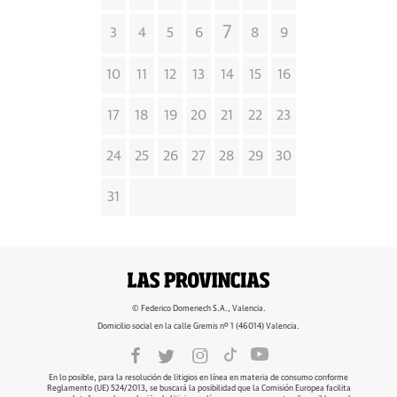
7
3
4
5
6
8
9
10
11
12
13
14
15
16
17
18
19
20
21
22
23
24
25
26
27
28
29
30
31
© Federico Domenech S.A., Valencia.
Domicilio social en la calle Gremis nº 1 (46014) Valencia.
En lo posible, para la resolución de litigios en línea en materia de consumo conforme
Reglamento (UE) 524/2013, se buscará la posibilidad que la Comisión Europea facilita