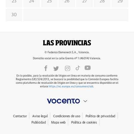
23
24
25
26
27
28
29
30
© Federico Domenech S.A., Valencia.
Domicilio social en la calle Gremis nº 1 (46014) Valencia.
En lo posible, para la resolución de litigios en línea en materia de consumo conforme
Reglamento (UE) 524/2013, se buscará la posibilidad que la Comisión Europea facilita
como plataforma de resolución de litigios en línea y que se encuentra disponible en el
enlace
https://ec.europa.eu/consumers/odr
.
Contactar
Aviso legal
Condiciones de uso
Política de privacidad
Publicidad
Mapa web
Política de cookies