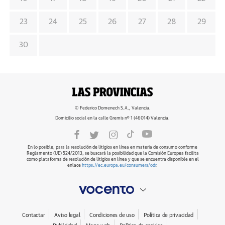
23
24
25
26
27
28
29
30
© Federico Domenech S.A., Valencia.
Domicilio social en la calle Gremis nº 1 (46014) Valencia.
En lo posible, para la resolución de litigios en línea en materia de consumo conforme
Reglamento (UE) 524/2013, se buscará la posibilidad que la Comisión Europea facilita
como plataforma de resolución de litigios en línea y que se encuentra disponible en el
enlace
https://ec.europa.eu/consumers/odr
.
Contactar
Aviso legal
Condiciones de uso
Política de privacidad