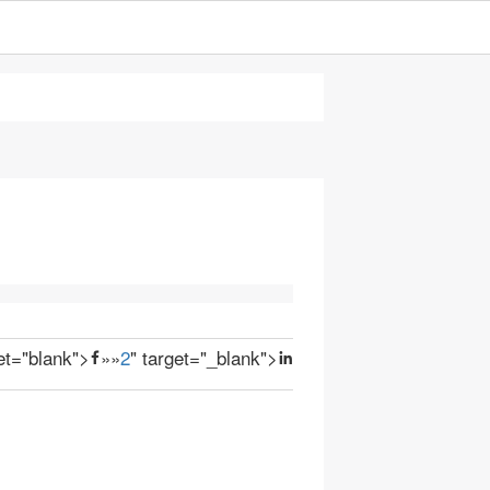
get="blank">
»
»
2
" target="_blank">