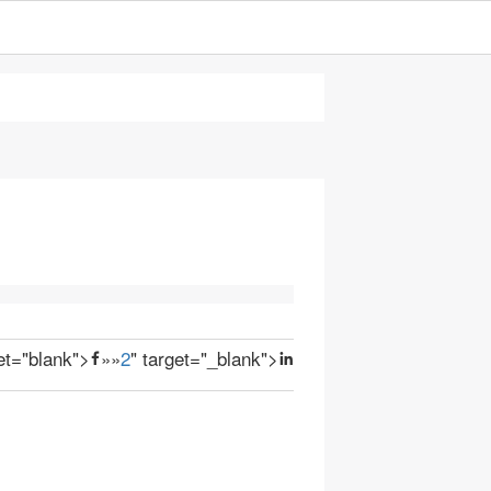
get="blank">
»
»
2
" target="_blank">