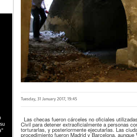
Tuesday, 31 January 2017, 19:45
Las checas fueron cárceles no oficiales utilizadas
a
Civil para detener extraoficialmente a personas c
 su
torturarlas, y posteriormente ejecutarlas. Las ciud
a"
procedimiento fueron Madrid y Barcelona, aunque V