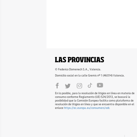
© Federico Domenech S.A., Valencia.
Domicilio social en la calle Gremis nº 1 (46014) Valencia.
En lo posible, para la resolución de litigios en línea en materia de
consumo conforme Reglamento (UE) 524/2013, se buscará la
posibilidad que la Comisión Europea facilita como plataforma de
resolución de litigios en línea y que se encuentra disponible en el
enlace
https://ec.europa.eu/consumers/odr
.