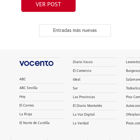
VER POST
Entradas más nuevas
Diario Vasco
Leonotic
El Comercio
Burgosc
ABC
Ideal
Salaman
ABC Sevilla
Sur
Todoalic
Hoy
Las Provincias
Piso Com
El Correo
El Diario Montañés
Autocasi
La Rioja
La Voz Digital
Oferplan
El Norte de Castilla
La Verdad
Pisos.co