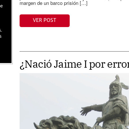
margen de un barco prisión […]
be
VER POST
s.
s
¿Nació Jaime I por erro