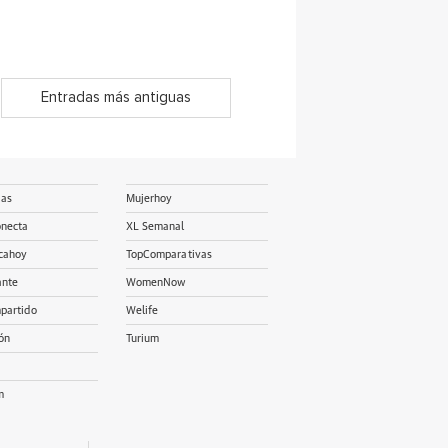
Entradas más antiguas
ias
Mujerhoy
onecta
XL Semanal
cahoy
TopComparativas
ante
WomenNow
partido
Welife
ón
Turium
m