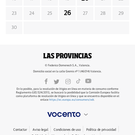
26
23
24
25
27
28
29
30
© Federico Domenech S.A., Valencia.
Domicilio social en la calle Gremis nº 1 (46014) Valencia.
En lo posible, para la resolución de litigios en línea en materia de consumo conforme
Reglamento (UE) 524/2013, se buscará la posibilidad que la Comisión Europea facilita
como plataforma de resolución de litigios en línea y que se encuentra disponible en el
enlace
https://ec.europa.eu/consumers/odr
.
Contactar
Aviso legal
Condiciones de uso
Política de privacidad