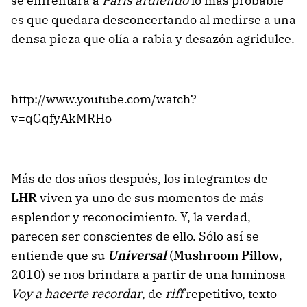
se enfrentara a
París ardiendo
lo más probable
es que quedara desconcertando al medirse a una
densa pieza que olía a rabia y desazón agridulce.
http://www.youtube.com/watch?
v=qGqfyAkMRHo
Más de dos años después, los integrantes de
LHR
viven ya uno de sus momentos de más
esplendor y reconocimiento. Y, la verdad,
parecen ser conscientes de ello. Sólo así se
entiende que su
Universal
(
Mushroom Pillow
,
2010) se nos brindara a partir de una luminosa
Voy a hacerte recordar
, de
riff
repetitivo, texto