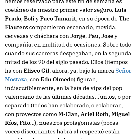
hemos reservado para este fin de semana es
coetáneo de nuestro primer valor seguro.
Luis
Prado
,
Boli
y
Paco Tamarit
, en su época de
The
Flauters
compartieron escenario, movida,
cervezas y cháchara con
Jorge
,
Pau
,
Jose
y
compañía, en multitud de ocasiones. Sobre todo
cuando sus carreras despegaban, en la segunda
mitad de los 90 del siglo pasado. Ellos (tiempos
ha con
Eliseo Gil
, ahora, ya, bajo la marca
Señor
Mostaza
, con
Edu Olmedo
) figuran,
indiscutiblemente, en la lista de vips del pop
valenciano de las últimas décadas. Juntos, o por
separado (todos han colaborado, o colaboran,
con proyectos como
M-Clan
,
Ariel Roth
,
Miguel
Ríos
,
Fito
…), nuestros protagonistas (pocas
voces discordantes habrá al respecto) están