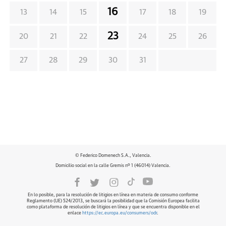
16
13
14
15
17
18
19
23
20
21
22
24
25
26
27
28
29
30
31
© Federico Domenech S.A., Valencia.
Domicilio social en la calle Gremis nº 1 (46014) Valencia.
En lo posible, para la resolución de litigios en línea en materia de consumo conforme
Reglamento (UE) 524/2013, se buscará la posibilidad que la Comisión Europea facilita
como plataforma de resolución de litigios en línea y que se encuentra disponible en el
enlace
https://ec.europa.eu/consumers/odr
.