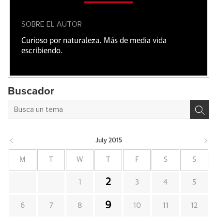
SOBRE EL AUTOR
Curioso por naturaleza. Más de media vida
escribiendo.
Buscador
July
2015
M
T
W
T
F
S
S
2
1
3
4
5
9
6
7
8
10
11
12