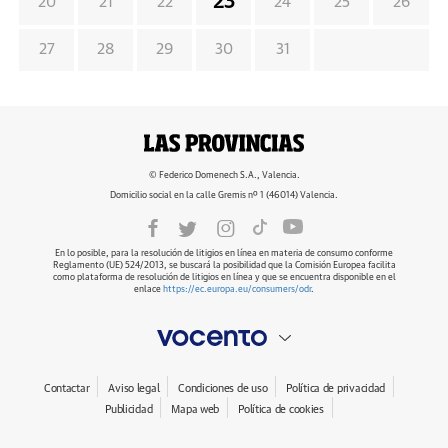
23
20
21
22
24
25
26
27
28
29
30
31
© Federico Domenech S.A., Valencia.
Domicilio social en la calle Gremis nº 1 (46014) Valencia.
En lo posible, para la resolución de litigios en línea en materia de consumo conforme
Reglamento (UE) 524/2013, se buscará la posibilidad que la Comisión Europea facilita
como plataforma de resolución de litigios en línea y que se encuentra disponible en el
enlace
https://ec.europa.eu/consumers/odr
.
Contactar
Aviso legal
Condiciones de uso
Política de privacidad
Publicidad
Mapa web
Política de cookies