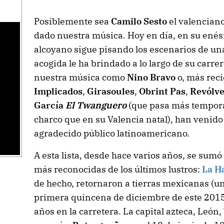
Posiblemente sea
Camilo Sesto
el valencian
dado nuestra música. Hoy en día, en su enés
alcoyano sigue pisando los escenarios de u
acogida le ha brindado a lo largo de su carrera
nuestra música como
Nino Bravo
o, más rec
Implicados
,
Girasoules
,
Obrint Pas
,
Revólv
García
El Twanguero
(que pasa más tempora
charco que en su Valencia natal), han venido
agradecido público latinoamericano.
A esta lista, desde hace varios años, se sum
más reconocidas de los últimos lustros:
La H
de hecho, retornaron a tierras mexicanas (u
primera quincena de diciembre de este 2015
años en la carretera. La capital azteca, León,