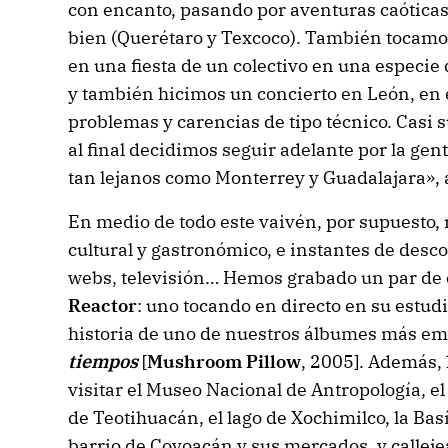
con encanto, pasando por aventuras caóticas
bien (Querétaro y Texcoco). También tocamos
en una fiesta de un colectivo en una especie 
y también hicimos un concierto en León, en
problemas y carencias de tipo técnico. Casi
al final decidimos seguir adelante por la gen
tan lejanos como Monterrey y Guadalajara»,
En medio de todo este vaivén, por supuesto
cultural y gastronómico, e instantes de desco
webs, televisión… Hemos grabado un par de 
Reactor
: uno tocando en directo en su estudi
historia de uno de nuestros álbumes más e
tiempos
[
Mushroom Pillow
, 2005]. Además
visitar el Museo Nacional de Antropología, e
de Teotihuacán, el lago de Xochimilco, la Basí
barrio de Coyoacán y sus mercados, y callejea