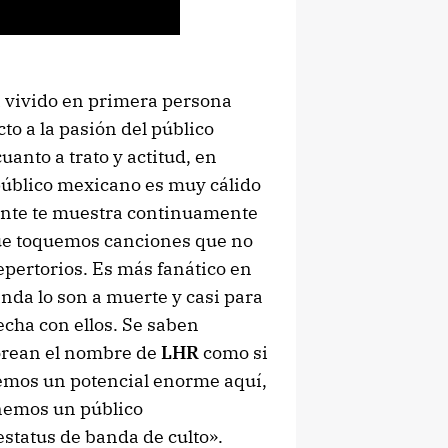
a vivido en primera persona
to a la pasión del público
anto a trato y actitud, en
público mexicano es muy cálido
ente te muestra continuamente
que toquemos canciones que no
pertorios. Es más fanático en
anda lo son a muerte y casi para
echa con ellos. Se saben
corean el nombre de
LHR
como si
nemos un potencial enorme aquí,
nemos un público
estatus de banda de culto».