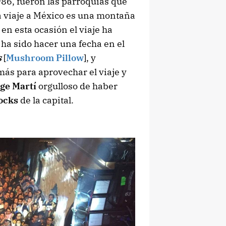
986, fueron las parroquias que
da viaje a México es una montaña
en esta ocasión el viaje ha
 ha sido hacer una fecha en el
s
[
Mushroom Pillow
], y
más para aprovechar el viaje y
ge Martí
orgulloso de haber
ocks
de la capital.