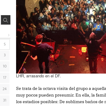
S
3
10
LHR, arrasando en el DF.
17
Se trata de la octava visita del grupo a aquel
24
muy pocos pueden presumir. En ella, la fami
31
los estadios posibles: De sublimes baños de 