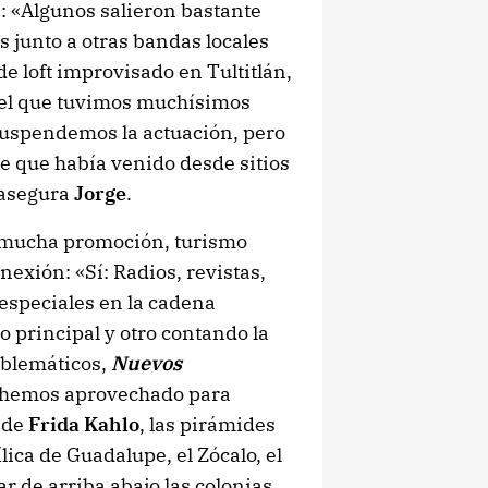
: «Algunos salieron bastante
 junto a otras bandas locales
de loft improvisado en Tultitlán,
 el que tuvimos muchísimos
 suspendemos la actuación, pero
te que había venido desde sitios
 asegura
Jorge
.
, mucha promoción, turismo
nexión: «Sí: Radios, revistas,
especiales en la cadena
o principal y otro contando la
mblemáticos,
Nuevos
, hemos aprovechado para
l de
Frida Kahlo
, las pirámides
lica de Guadalupe, el Zócalo, el
r de arriba abajo las colonias