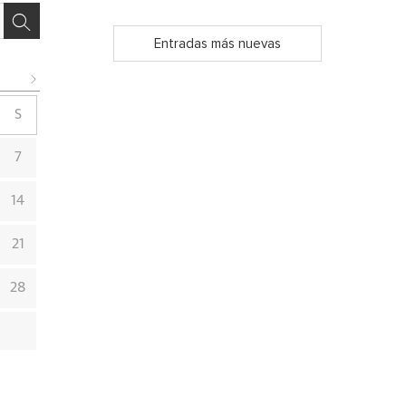
Entradas más nuevas
S
7
14
21
28