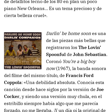
de detallitos tecno de los 80 en plan un poco
piano New Orleans… Es un tema precioso y de
cierta belleza cruel».
Darlin’ be home soon
es una
de las piezas más bellas que
registraron los
The Lovin’
Spoonful
de
John Sebastian
.
Coronó
You’re a big boy
now
(1967), la banda sonora
del filme del mismo título, de
Francis Ford
Coppola
: «Una debilidad absoluta. Conocía esta
canción desde hace siglos por la versión de
Joe
Cocker
, y siendo una versión muy chula, en el
estribillo siempre había algo que me parecía
forzado, no me llegaba. ¡Y un día oí la original de