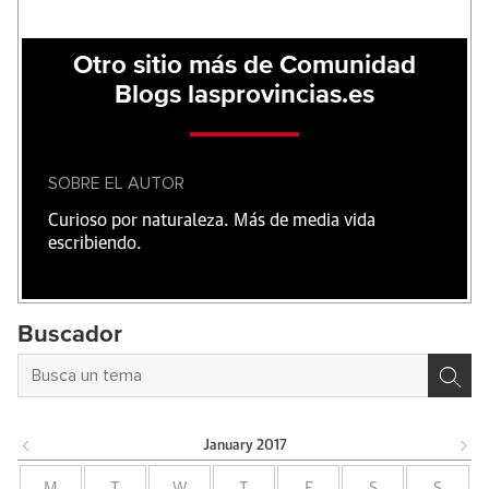
Otro sitio más de Comunidad
Blogs lasprovincias.es
SOBRE EL AUTOR
Curioso por naturaleza. Más de media vida
escribiendo.
Buscador
January
2017
M
T
W
T
F
S
S