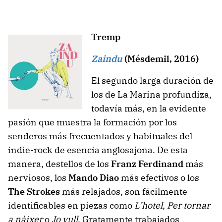
Tremp
Zaindu
(Mésdemil, 2016)
El segundo larga duración de
los de La Marina profundiza,
todavía más, en la evidente
pasión que muestra la formación por los
senderos más frecuentados y habituales del
indie-rock de esencia anglosajona. De esta
manera, destellos de los
Franz Ferdinand
más
nerviosos, los
Mando Diao
más efectivos o los
The Strokes
más relajados, son fácilmente
identificables en piezas como
L’hotel
,
Per tornar
a nàixer
o
Jo vull
. Gratamente trabajados