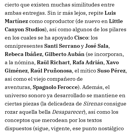
cierto que existen muchas similitudes entre
ambas entregas. Sin ir más lejos, repite
Luis
Martínez
como coproductor (de nuevo en
Little
Canyon Studios
), así como algunos de los pilares
en los cuales se ha apoyado
Cisco
: los
omnipresentes
Santi Serrano
y
José Sala
,
Rebeca Ibáñez
,
Gilberto Aubán
(se incorporan,
a la nómina,
Raül Richart
,
Rafa Adrián
,
Xavo
Giménez
,
Raúl Pruñonosa
, el mítico
Suso Pérez
,
así como el viejo compañero de
aventuras,
Spagnolo Ferocce
). Además, el
universo sonoro ya desarrollado se mantiene en
ciertas piezas (la delicadeza de
Sirenas
consigue
rozar aquella bella
Desaparecer
), así como los
conceptos que merodean por los textos
dispuestos (sigue, vigente, ese punto nostálgico