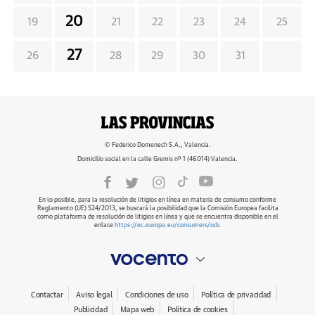
20
19
21
22
23
24
25
27
26
28
29
30
31
© Federico Domenech S.A., Valencia.
Domicilio social en la calle Gremis nº 1 (46014) Valencia.
En lo posible, para la resolución de litigios en línea en materia de consumo conforme
Reglamento (UE) 524/2013, se buscará la posibilidad que la Comisión Europea facilita
como plataforma de resolución de litigios en línea y que se encuentra disponible en el
enlace
https://ec.europa.eu/consumers/odr
.
Contactar
Aviso legal
Condiciones de uso
Política de privacidad
Publicidad
Mapa web
Política de cookies