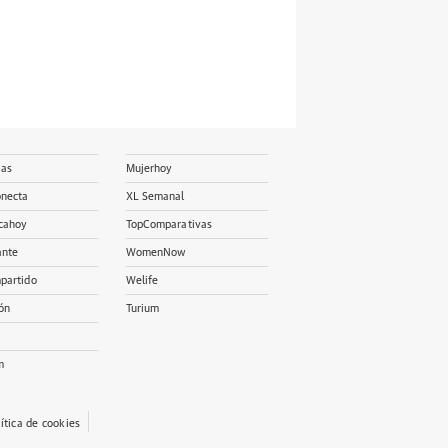
ias
Mujerhoy
onecta
XL Semanal
cahoy
TopComparativas
ante
WomenNow
partido
Welife
ón
Turium
m
lítica de cookies