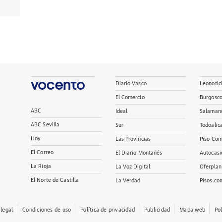
Diario Vasco
Leonotic
El Comercio
Burgosc
ABC
Ideal
Salaman
ABC Sevilla
Sur
Todoalic
Hoy
Las Provincias
Piso Com
El Correo
El Diario Montañés
Autocasi
La Rioja
La Voz Digital
Oferplan
El Norte de Castilla
La Verdad
Pisos.co
 legal
Condiciones de uso
Política de privacidad
Publicidad
Mapa web
Po