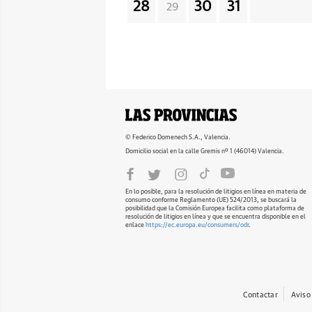
28
30
31
29
© Federico Domenech S.A., Valencia.
Domicilio social en la calle Gremis nº 1 (46014) Valencia.
En lo posible, para la resolución de litigios en línea en materia de
consumo conforme Reglamento (UE) 524/2013, se buscará la
posibilidad que la Comisión Europea facilita como plataforma de
resolución de litigios en línea y que se encuentra disponible en el
enlace
https://ec.europa.eu/consumers/odr
.
Contactar
Aviso