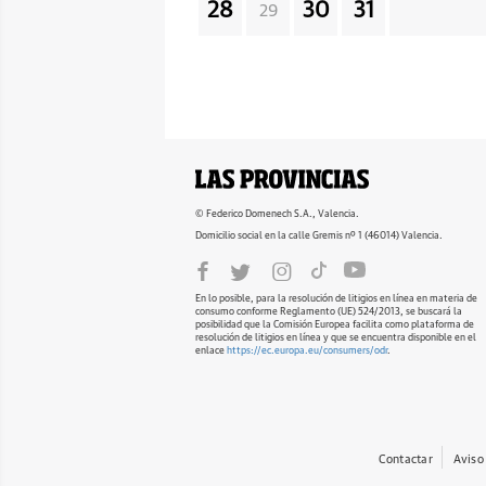
28
30
31
29
© Federico Domenech S.A., Valencia.
Domicilio social en la calle Gremis nº 1 (46014) Valencia.
En lo posible, para la resolución de litigios en línea en materia de
consumo conforme Reglamento (UE) 524/2013, se buscará la
posibilidad que la Comisión Europea facilita como plataforma de
resolución de litigios en línea y que se encuentra disponible en el
enlace
https://ec.europa.eu/consumers/odr
.
Contactar
Aviso