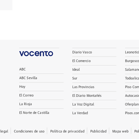
Diario Vasco
Leonotic
El Comercio
Burgosc
ABC
Ideal
Salaman
ABC Sevilla
Sur
Todoalic
Hoy
Las Provincias
Piso Com
El Correo
El Diario Montañés
Autocasi
La Rioja
La Voz Digital
Oferplan
El Norte de Castilla
La Verdad
Pisos.co
 legal
Condiciones de uso
Política de privacidad
Publicidad
Mapa web
Po