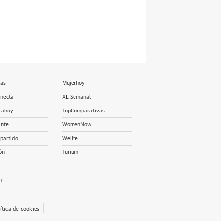
ias
Mujerhoy
onecta
XL Semanal
cahoy
TopComparativas
ante
WomenNow
partido
Welife
ón
Turium
m
lítica de cookies