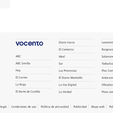
Diario Vasco
Leonotic
El Comercio
Burgosc
ABC
Ideal
Salaman
ABC Sevilla
Sur
Todoalic
Hoy
Las Provincias
Piso Com
El Correo
El Diario Montañés
Autocasi
La Rioja
La Voz Digital
Oferplan
El Norte de Castilla
La Verdad
Pisos.co
 legal
Condiciones de uso
Política de privacidad
Publicidad
Mapa web
Po