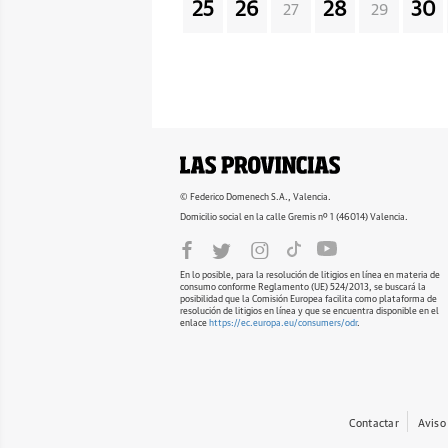
25
26
28
30
27
29
© Federico Domenech S.A., Valencia.
Domicilio social en la calle Gremis nº 1 (46014) Valencia.
En lo posible, para la resolución de litigios en línea en materia de
consumo conforme Reglamento (UE) 524/2013, se buscará la
posibilidad que la Comisión Europea facilita como plataforma de
resolución de litigios en línea y que se encuentra disponible en el
enlace
https://ec.europa.eu/consumers/odr
.
Contactar
Aviso