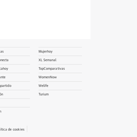
ias
Mujerhoy
onecta
XL Semanal
cahoy
TopComparativas
ante
WomenNow
partido
Welife
ón
Turium
m
lítica de cookies