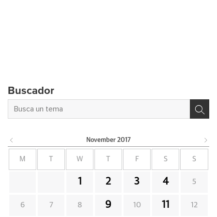
Buscador
November
2017
M
T
W
T
F
S
S
1
2
3
4
5
9
11
6
7
8
10
12