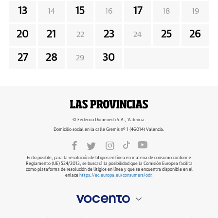
13
15
17
14
16
18
19
20
21
23
25
26
22
24
27
28
30
29
© Federico Domenech S.A., Valencia.
Domicilio social en la calle Gremis nº 1 (46014) Valencia.
En lo posible, para la resolución de litigios en línea en materia de consumo conforme
Reglamento (UE) 524/2013, se buscará la posibilidad que la Comisión Europea facilita
como plataforma de resolución de litigios en línea y que se encuentra disponible en el
enlace
https://ec.europa.eu/consumers/odr
.