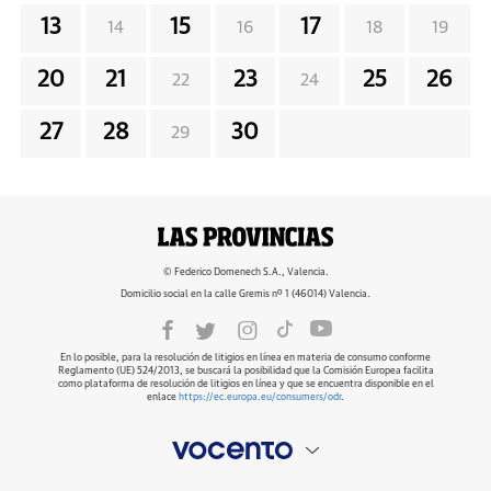
13
15
17
14
16
18
19
20
21
23
25
26
22
24
27
28
30
29
© Federico Domenech S.A., Valencia.
Domicilio social en la calle Gremis nº 1 (46014) Valencia.
En lo posible, para la resolución de litigios en línea en materia de consumo conforme
Reglamento (UE) 524/2013, se buscará la posibilidad que la Comisión Europea facilita
como plataforma de resolución de litigios en línea y que se encuentra disponible en el
enlace
https://ec.europa.eu/consumers/odr
.