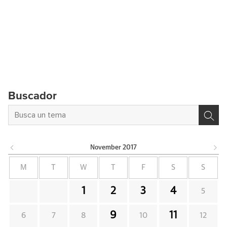
Buscador
November
2017
M
T
W
T
F
S
S
1
2
3
4
5
9
11
6
7
8
10
12