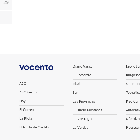
29
Diario Vasco
Leonotic
El Comercio
Burgosc
ABC
Ideal
Salaman
ABC Sevilla
Sur
Todoalic
Hoy
Las Provincias
Piso Com
El Correo
El Diario Montañés
Autocasi
La Rioja
La Voz Digital
Oferplan
El Norte de Castilla
La Verdad
Pisos.co