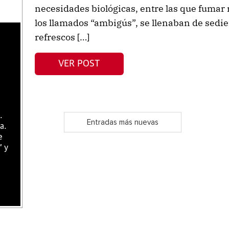
necesidades biológicas, entre las que fumar
los llamados “ambigús”, se llenaban de sed
refrescos […]
VER POST
.
Entradas más nuevas
a.
e
" y