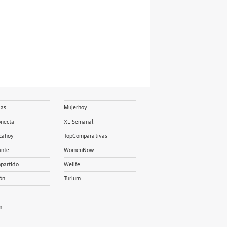
ias
Mujerhoy
onecta
XL Semanal
cahoy
TopComparativas
ante
WomenNow
partido
Welife
ón
Turium
m