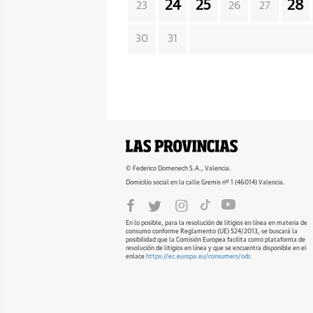
24
25
28
23
26
27
30
31
© Federico Domenech S.A., Valencia.
Domicilio social en la calle Gremis nº 1 (46014) Valencia.
En lo posible, para la resolución de litigios en línea en materia de
consumo conforme Reglamento (UE) 524/2013, se buscará la
posibilidad que la Comisión Europea facilita como plataforma de
resolución de litigios en línea y que se encuentra disponible en el
enlace
https://ec.europa.eu/consumers/odr
.