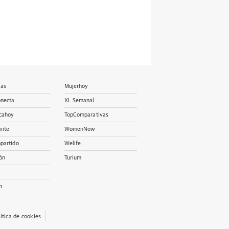
ias
Mujerhoy
onecta
XL Semanal
cahoy
TopComparativas
ante
WomenNow
partido
Welife
ón
Turium
m
lítica de cookies