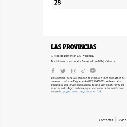
28
© Federico Domenech S.A., Valencia.
Domicilio social en la calle Gremis nº 1 (46014) Valencia.
En lo posible, para la resolución de litigios en línea en materia de
consumo conforme Reglamento (UE) 524/2013, se buscará la
posibilidad que la Comisión Europea facilita como plataforma de
resolución de litigios en línea y que se encuentra disponible en el
enlace
https://ec.europa.eu/consumers/odr
.
Contactar
Aviso