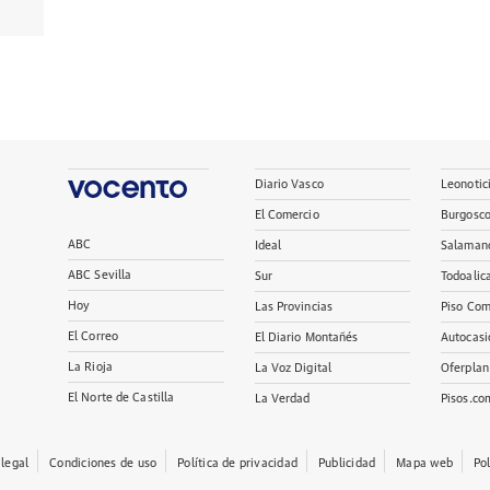
Diario Vasco
Leonotic
El Comercio
Burgosc
ABC
Ideal
Salaman
ABC Sevilla
Sur
Todoalic
Hoy
Las Provincias
Piso Com
El Correo
El Diario Montañés
Autocasi
La Rioja
La Voz Digital
Oferplan
El Norte de Castilla
La Verdad
Pisos.co
 legal
Condiciones de uso
Política de privacidad
Publicidad
Mapa web
Po