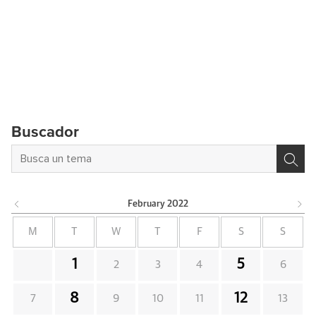
Buscador
February
2022
M
T
W
T
F
S
S
1
5
2
3
4
6
8
12
7
9
10
11
13