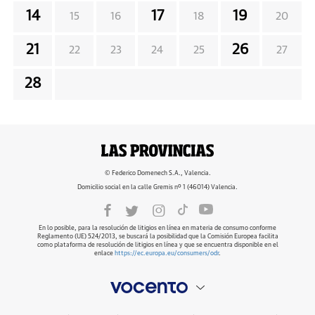
14
17
19
15
16
18
20
21
26
22
23
24
25
27
28
© Federico Domenech S.A., Valencia.
Domicilio social en la calle Gremis nº 1 (46014) Valencia.
En lo posible, para la resolución de litigios en línea en materia de consumo conforme
Reglamento (UE) 524/2013, se buscará la posibilidad que la Comisión Europea facilita
como plataforma de resolución de litigios en línea y que se encuentra disponible en el
enlace
https://ec.europa.eu/consumers/odr
.