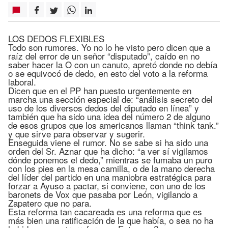
LOS DEDOS FLEXIBLES
Todo son rumores. Yo no lo he visto pero dicen que a
raíz del error de un señor “disputado”, caído en no
saber hacer la O con un canuto, apretó donde no debía
o se equivocó de dedo, en esto del voto a la reforma
laboral.
Dicen que en el PP han puesto urgentemente en
marcha una sección especial de: “análisis secreto del
uso de los diversos dedos del diputado en línea” y
también que ha sido una idea del número 2 de alguno
de esos grupos que los americanos llaman “think tank.”
y que sirve para observar y sugerir.
Enseguida viene el rumor. No se sabe si ha sido una
orden del Sr. Aznar que ha dicho: “a ver sí vigilamos
dónde ponemos el dedo,” mientras se fumaba un puro
con los pies en la mesa camilla, o de la mano derecha
del líder del partido en una maniobra estratégica para
forzar a Ayuso a pactar, si conviene, con uno de los
baronets de Vox que pasaba por León, vigilando a
Zapatero que no para.
Esta reforma tan cacareada es una reforma que es
más bien una ratificación de la que había, o sea no ha