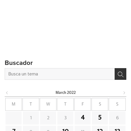
Buscador
March
2022
M
T
W
T
F
S
S
4
5
1
2
3
6