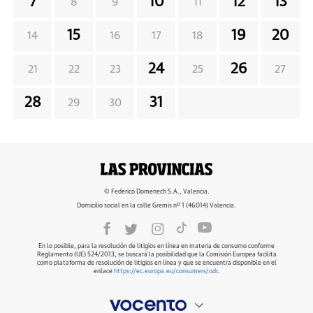
7
10
12
13
8
9
11
15
19
20
14
16
17
18
24
26
21
22
23
25
27
28
31
29
30
© Federico Domenech S.A., Valencia.
Domicilio social en la calle Gremis nº 1 (46014) Valencia.
En lo posible, para la resolución de litigios en línea en materia de consumo conforme
Reglamento (UE) 524/2013, se buscará la posibilidad que la Comisión Europea facilita
como plataforma de resolución de litigios en línea y que se encuentra disponible en el
enlace
https://ec.europa.eu/consumers/odr
.