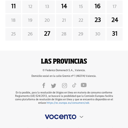
11
14
16
12
13
15
17
23
24
18
19
20
21
22
27
31
25
26
28
29
30
© Federico Domenech S.A., Valencia.
Domicilio social en la calle Gremis nº 1 (46014) Valencia.
En lo posible, para la resolución de litigios en línea en materia de consumo conforme
Reglamento (UE) 524/2013, se buscará la posibilidad que la Comisión Europea facilita
como plataforma de resolución de litigios en línea y que se encuentra disponible en el
enlace
https://ec.europa.eu/consumers/odr
.