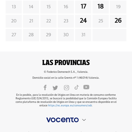
17
18
13
14
15
16
19
24
26
20
21
22
23
25
27
28
29
30
31
© Federico Domenech S.A., Valencia.
Domicilio social en la calle Gremis nº 1 (46014) Valencia.
En lo posible, para la resolución de litigios en línea en materia de consumo conforme
Reglamento (UE) 524/2013, se buscará la posibilidad que la Comisión Europea facilita
como plataforma de resolución de litigios en línea y que se encuentra disponible en el
enlace
https://ec.europa.eu/consumers/odr
.