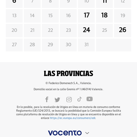
6
11
7
8
9
10
12
17
18
13
14
15
16
19
24
26
20
21
22
23
25
27
28
29
30
31
© Federico Domenech S.A., Valencia.
Domicilio social en la calle Gremis nº 1 (46014) Valencia.
En lo posible, para la resolución de litigios en línea en materia de consumo conforme
Reglamento (UE) 524/2013, se buscará la posibilidad que la Comisión Europea facilita
como plataforma de resolución de litigios en línea y que se encuentra disponible en el
enlace
https://ec.europa.eu/consumers/odr
.