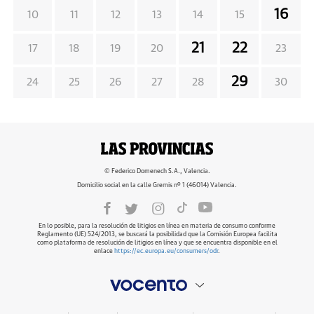
16
10
11
12
13
14
15
21
22
17
18
19
20
23
29
24
25
26
27
28
30
© Federico Domenech S.A., Valencia.
Domicilio social en la calle Gremis nº 1 (46014) Valencia.
En lo posible, para la resolución de litigios en línea en materia de consumo conforme
Reglamento (UE) 524/2013, se buscará la posibilidad que la Comisión Europea facilita
como plataforma de resolución de litigios en línea y que se encuentra disponible en el
enlace
https://ec.europa.eu/consumers/odr
.