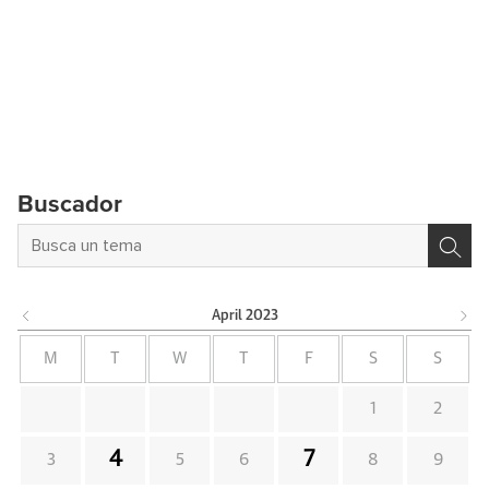
Buscador
April
2023
M
T
W
T
F
S
S
1
2
4
7
3
5
6
8
9