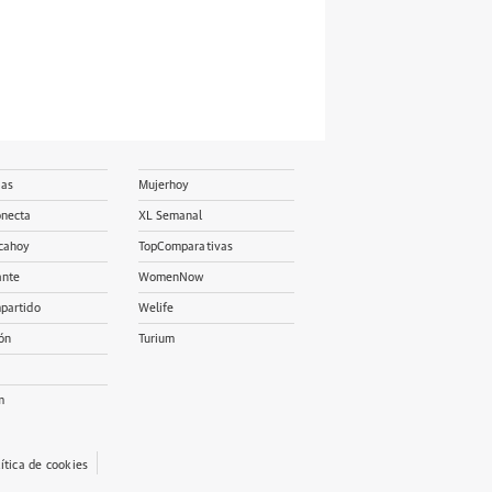
ias
Mujerhoy
onecta
XL Semanal
cahoy
TopComparativas
ante
WomenNow
partido
Welife
ón
Turium
m
lítica de cookies