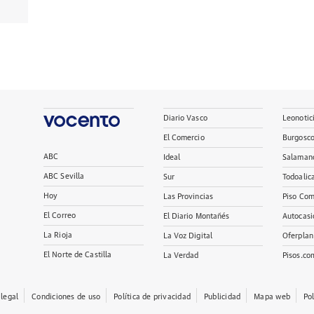
Diario Vasco
Leonotic
El Comercio
Burgosc
ABC
Ideal
Salaman
ABC Sevilla
Sur
Todoalic
Hoy
Las Provincias
Piso Com
El Correo
El Diario Montañés
Autocasi
La Rioja
La Voz Digital
Oferplan
El Norte de Castilla
La Verdad
Pisos.co
 legal
Condiciones de uso
Política de privacidad
Publicidad
Mapa web
Po