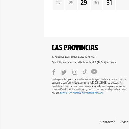
29
31
27
28
30
© Federico Domenech S.A., Valencia.
Domicilio social en la calle Gremis nº 1 (46014) Valencia.
En lo posible, para la resolución de litigios en línea en materia de
consumo conforme Reglamento (UE) 524/2013, se buscará la
posibilidad que la Comisión Europea facilita como plataforma de
resolución de litigios en línea y que se encuentra disponible en el
enlace
https://ec.europa.eu/consumers/odr
.
Contactar
Aviso