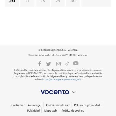
26
27
28
29
30
© Federico Domenech S.A., Valencia.
Domicilio social en la calle Gremis nº 1 (46014) Valencia.
En lo posible, para la resolución de litigios en línea en materia de consumo conforme
Reglamento (UE) 524/2013, se buscará la posibilidad que la Comisión Europea facilita
como plataforma de resolución de litigios en línea y que se encuentra disponible en el
enlace
https://ec.europa.eu/consumers/odr
.
Contactar
Aviso legal
Condiciones de uso
Política de privacidad
Publicidad
Mapa web
Política de cookies